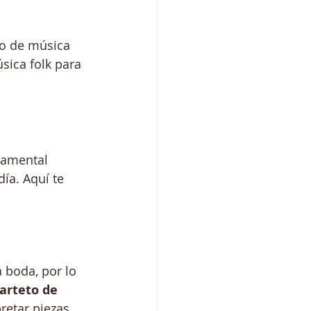
lo de música 
sica folk para 
damental 
ía. Aquí te 
boda, por lo 
arteto de 
retar piezas 