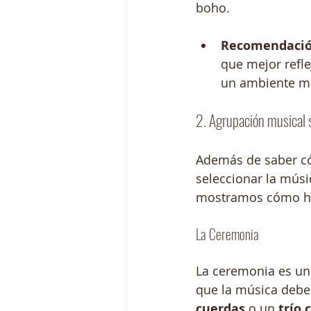
boho.
Recomendació
que mejor refle
un ambiente má
2. Agrupación musical 
Además de saber có
seleccionar la músi
mostramos cómo ha
La Ceremonia
La ceremonia es un
que la música deb
cuerdas
 o un 
trío 