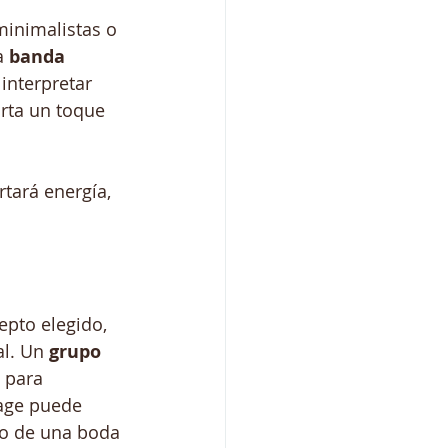
inimalistas o 
a 
banda 
interpretar 
rta un toque 
rtará energía, 
pto elegido, 
l. Un 
grupo 
 para 
tage puede 
so de una boda 