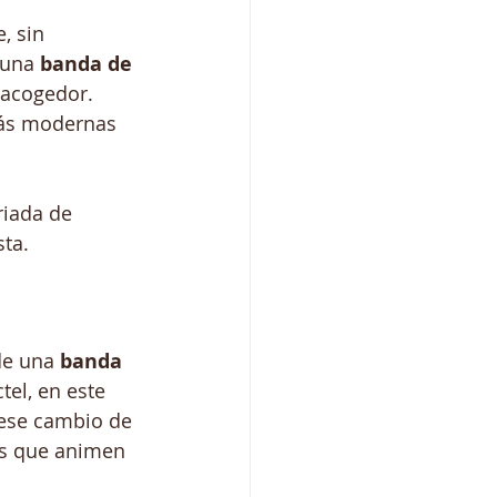
, sin 
 una 
banda de 
 acogedor. 
más modernas 
riada de 
ta.
de una 
banda 
tel, en este 
ese cambio de 
es que animen 