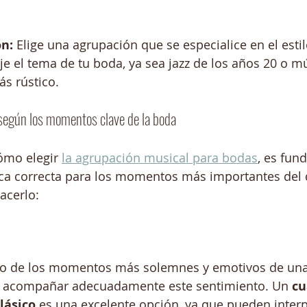
n:
 Elige una agrupación que se especialice en el esti
je el tema de tu boda, ya sea jazz de los años 20 o mú
s rústico.
según los momentos clave de la boda
mo elegir 
la agrupación musical para bodas
, es fun
ca correcta para los momentos más importantes del d
cerlo:
o de los momentos más solemnes y emotivos de una 
e acompañar adecuadamente este sentimiento. Un 
cu
clásico
 es una excelente opción, ya que pueden interp