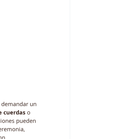
en demandar un 
e cuerdas
 o 
ciones pueden 
ceremonia, 
hn.