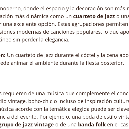
 moderno, donde el espacio y la decoración son más m
pación más dinámica como un 
cuarteto de jazz
 o un
r una excelente opción. Estas agrupaciones permiten 
rsiones modernas de canciones populares, lo que apo
neo sin perder la elegancia.
n:
 Un cuarteto de jazz durante el cóctel y la cena apo
de animar el ambiente durante la fiesta posterior.
s requieren de una música que complemente el conce
lo vintage, boho-chic o incluso de inspiración cultura
úsica acorde con la temática elegida puede ser clave
cia del evento. Por ejemplo, una boda de estilo vin
grupo de jazz vintage
 o de una 
banda folk
 en el ca