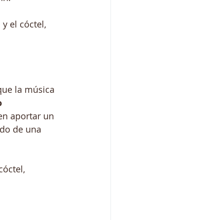
 el cóctel, 
que la música 
o 
en aportar un 
ado de una 
óctel, 