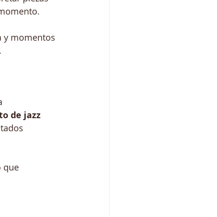
l momento.
ia y momentos 
.
a 
to de jazz 
itados 
o que 