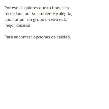
Por eso, si quieres que tu boda sea 
recordada por su ambiente y alegría, 
apostar por un grupo en vivo es la 
mejor decisión.
Para encontrar opciones de calidad, 
te recomiendo explorar 
grupos de 
música para bodas Toledo
, donde 
podrás descubrir propuestas 
adaptadas a todos los gustos y 
estilos.
Disfruta de la música y vive tu día 
al máximo
Elegir el grupo musical adecuado es 
una parte esencial para que tu boda 