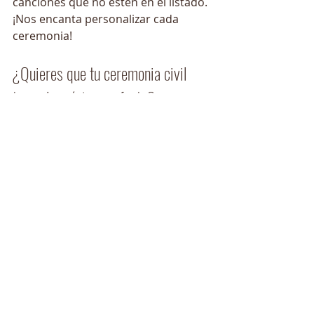
canciones que no estén en el listado. 
¡Nos encanta personalizar cada 
ceremonia!
¿Quieres que tu ceremonia civil 
tenga la música perfecta?
En Deamare llevamos años 
acompañando a parejas en bodas 
civiles únicas y emotivas. Diseñamos 
contigo la banda sonora de tu 
historia.
📞 Escríbenos desde nuestra 
página 
de contacto
.
🎻 O conoce todas las formaciones 
disponibles en nuestros
 servicios 
musicales para bodas
.